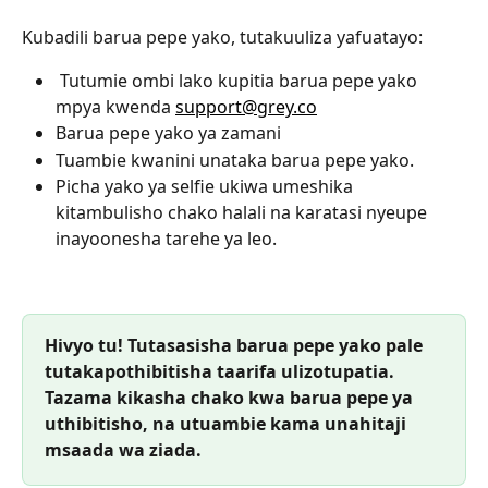
Kubadili barua pepe yako, tutakuuliza yafuatayo: 
 Tutumie ombi lako kupitia barua pepe yako 
mpya kwenda 
support@grey.co
Barua pepe yako ya zamani 
Tuambie kwanini unataka barua pepe yako. 
Picha yako ya selfie ukiwa umeshika 
kitambulisho chako halali na karatasi nyeupe 
inayoonesha tarehe ya leo.
Hivyo tu! Tutasasisha barua pepe yako pale 
tutakapothibitisha taarifa ulizotupatia. 
Tazama kikasha chako kwa barua pepe ya 
uthibitisho, na utuambie kama unahitaji 
msaada wa ziada.