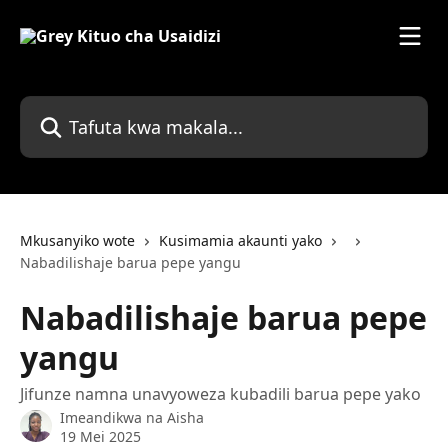
Ruka hadi kwenye sehemu kuu
Tafuta kwa makala...
Mkusanyiko wote
Kusimamia akaunti yako
Nabadilishaje barua pepe yangu
Nabadilishaje barua pepe
yangu
Jifunze namna unavyoweza kubadili barua pepe yako
Imeandikwa na
Aisha
19 Mei 2025