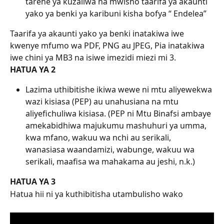
tarehe ya kuzaliwa na mwisho taarifa ya akaunti 
yako ya benki ya karibuni kisha bofya “ Endelea”
Taarifa ya akaunti yako ya benki inatakiwa iwe 
kwenye mfumo wa PDF, PNG au JPEG, Pia inatakiwa 
iwe chini ya MB3 na isiwe imezidi miezi mi 3.
HATUA YA 2
Lazima uthibitishe ikiwa wewe ni mtu aliyewekwa 
wazi kisiasa (PEP) au unahusiana na mtu 
aliyefichuliwa kisiasa. (PEP ni Mtu Binafsi ambaye 
amekabidhiwa majukumu mashuhuri ya umma, 
kwa mfano, wakuu wa nchi au serikali, 
wanasiasa waandamizi, wabunge, wakuu wa 
serikali, maafisa wa mahakama au jeshi, n.k.)
HATUA YA 3
Hatua hii ni ya kuthibitisha utambulisho wako