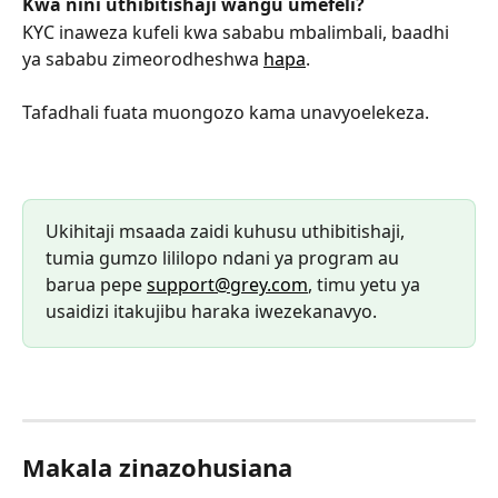
Kwa nini uthibitishaji wangu umefeli?
KYC inaweza kufeli kwa sababu mbalimbali, baadhi 
ya sababu zimeorodheshwa 
hapa
.
Tafadhali fuata muongozo kama unavyoelekeza.
Ukihitaji msaada zaidi kuhusu uthibitishaji, 
tumia gumzo lililopo ndani ya program au 
barua pepe 
support@grey.com
, timu yetu ya 
usaidizi itakujibu haraka iwezekanavyo.
Makala zinazohusiana