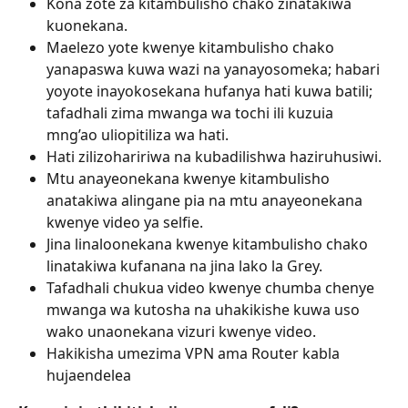
Kona zote za kitambulisho chako zinatakiwa 
kuonekana.
Maelezo yote kwenye kitambulisho chako 
yanapaswa kuwa wazi na yanayosomeka; habari 
yoyote inayokosekana hufanya hati kuwa batili; 
tafadhali zima mwanga wa tochi ili kuzuia 
mng’ao uliopitiliza wa hati.
Hati zilizohaririwa na kubadilishwa haziruhusiwi.
Mtu anayeonekana kwenye kitambulisho 
anatakiwa alingane pia na mtu anayeonekana 
kwenye video ya selfie.
Jina linaloonekana kwenye kitambulisho chako 
linatakiwa kufanana na jina lako la Grey.
Tafadhali chukua video kwenye chumba chenye 
mwanga wa kutosha na uhakikishe kuwa uso 
wako unaonekana vizuri kwenye video.
Hakikisha umezima VPN ama Router kabla 
hujaendelea