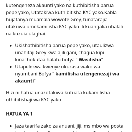
kutengeneza akaunti yako na kuthibitisha barua 
pepe yako, Utatakiwa kuthibitisha KYC yako.Kabla 
hujafanya muamala wowote Grey, tunatarajia 
utakuwa umekamilisha KYC yako ili kuangalia uhalali 
na kuzuia ulaghai.
Ukishathibitisha barua pepe yako, utaulizwa 
unahitaji Grey kwa ajili gani, chagua kipi 
kinachokufaa halafu bofya “ 
Wasilisha
”
Utapelekwa kwenye ukurasa wako wa 
nyumbani.Bofya “ 
kamilisha
utengenezaji
wa
akaunti
”
Hizi ni hatua unazotakiwa kufuata kukamilisha 
uthibitishaji wa KYC yako
HATUA YA 1
Jaza taarifa zako za anuani, jiji, msimbo wa posta, 