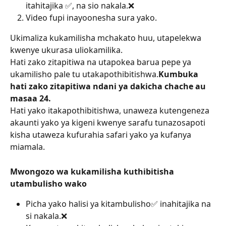
itahitajika ✅, na sio nakala.❌
Video fupi inayoonesha sura yako.
Ukimaliza kukamilisha mchakato huu, utapelekwa 
kwenye ukurasa uliokamilika.
Hati zako zitapitiwa na utapokea barua pepe ya 
ukamilisho pale tu utakapothibitishwa.
Kumbuka 
hati zako zitapitiwa ndani ya dakicha chache au 
masaa 24.
Hati yako itakapothibitishwa, unaweza kutengeneza 
akaunti yako ya kigeni kwenye sarafu tunazosapoti 
kisha utaweza kufurahia safari yako ya kufanya 
miamala.
Mwongozo wa kukamilisha kuthibitisha 
utambulisho wako
Picha yako halisi ya kitambulisho✅ inahitajika na 
si nakala.❌