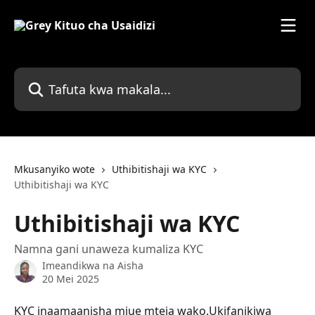
Ruka hadi kwenye sehemu kuu
Tafuta kwa makala...
Mkusanyiko wote
Uthibitishaji wa KYC
Uthibitishaji wa KYC
Uthibitishaji wa KYC
Namna gani unaweza kumaliza KYC
Imeandikwa na
Aisha
20 Mei 2025
KYC inaamaanisha mjue mteja wako.Ukifanikiwa 