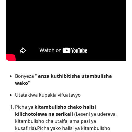
Bonyeza “ 
anza
kuthibitisha
utambulisha
wako
”
Utatakiwa kupakia vifuatavyo
Picha ya 
kitambulisho chako halisi 
kilichotolewa na serikali
 (Leseni ya udereva, 
kitambulisho cha utaifa, ama pasi ya 
kusafiria).Picha yako halisi ya kitambulisho 