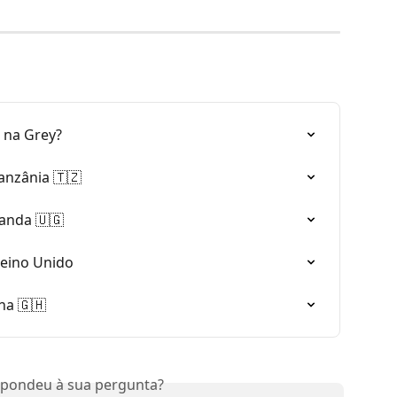
 na Grey?
anzânia 🇹🇿
anda 🇺🇬
Reino Unido
na 🇬🇭
spondeu à sua pergunta?