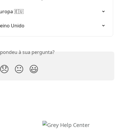
Europa 🇪🇺
Reino Unido
spondeu à sua pergunta?
😞
😐
😃