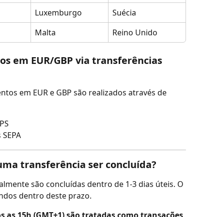
Luxemburgo
Suécia
Malta
Reino Unido
s em EUR/GBP via transferências 
tos em EUR e GBP são realizados através de 
APS
s SEPA
ma transferência ser concluída?
lmente são concluídas dentro de 1-3 dias úteis. O 
undos dentro deste prazo.
ós as 15h (GMT+1) são tratadas como transações 