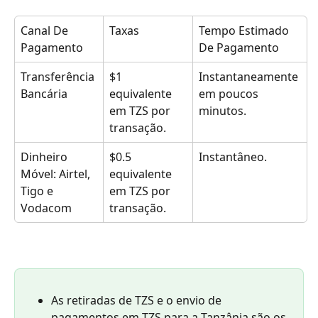
Canal De 
Taxas
Tempo Estimado 
Pagamento
De Pagamento
Transferência 
$1 
Instantaneamente 
Bancária
equivalente 
em poucos 
em TZS por 
minutos.
transação.
Dinheiro 
$0.5 
Instantâneo.
Móvel: Airtel, 
equivalente 
Tigo e 
em TZS por 
Vodacom
transação.
As retiradas de TZS e o envio de 
pagamentos em TZS para a Tanzânia são os 