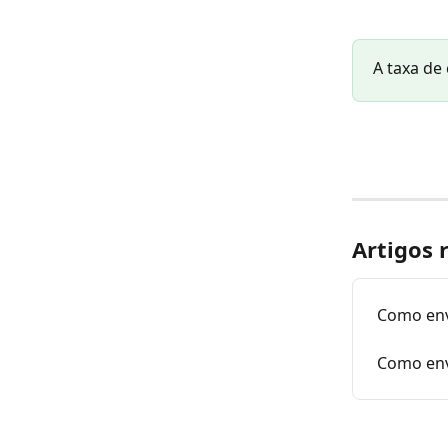
A taxa de
Artigos 
Como env
Como env