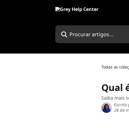
Ir para conteúdo principal
Procurar artigos...
Todas as cole
Qual 
Saiba mais s
Escrito
28 de m