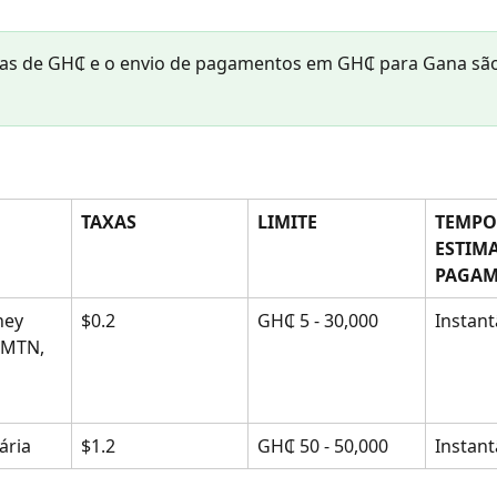
das de GH₵ e o envio de pagamentos em GH₵ para Gana são
TAXAS
LIMITE
TEMPO
ESTIM
PAGA
ney
$0.2
GH₵ 5 - 30,000
Instan
 MTN, 
ária
$1.2
GH₵ 50 - 50,000
Instan