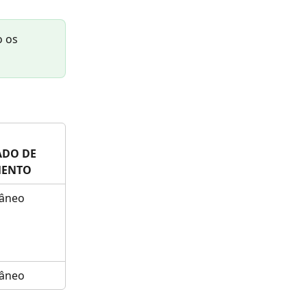
 os 
 
ADO DE 
MENTO
tâneo
tâneo