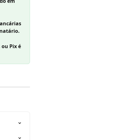
ldo em 
ancárias 
natário.
ou Pix é 