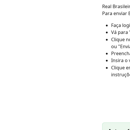
Real Brasile
Para enviar 
Faça log
Vá para 
Clique n
ou "Envia
Preencha
Insira o
Clique e
instruçõ