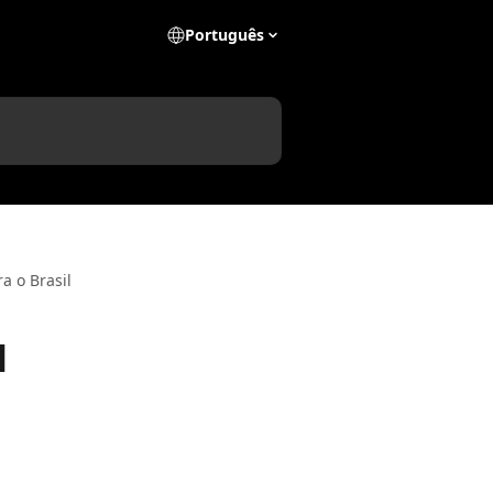
Português
a o Brasil
l