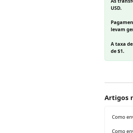
As transf
USD.
Pagament
levam ger
A taxa de
de $1.
Artigos 
Como envi
Como env