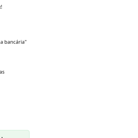
!
ia bancária" 
as 