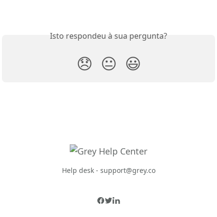
Isto respondeu à sua pergunta?
😞
😐
😃
Help desk -
support@grey.co