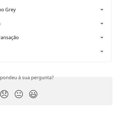
no Grey
a
transação
spondeu à sua pergunta?
😞
😐
😃